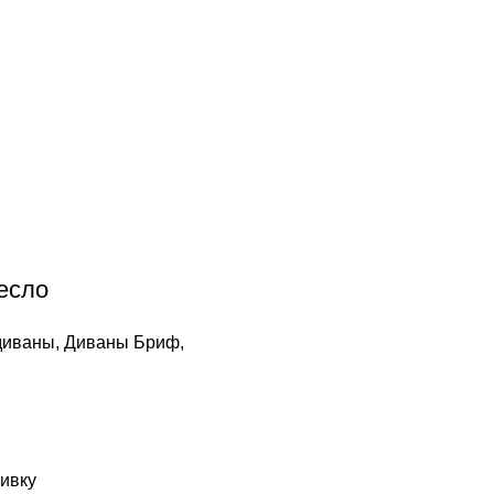
есло
диваны
,
Диваны Бриф
,
ивку