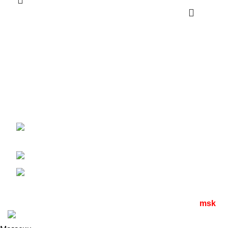
Новости
Сайт компании ОптДиван. Мы на рынке
более 14 лет. У нас Вы можете купить
Плюсы и м
диваны, кресла для офиса, кресла-
реклайнеры оптом и в розницу
по
04.04.2024
ценам завода-изготовителя
.
111123, г. Москва, улица
Какие кре
1-я Владимирская дом 12 А
+7 (499) 390-82-31
04.04.2024
info@optdivan.ru
Все права защищены
2023 | разработано
seomax.
msk
.ru