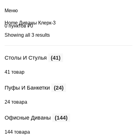
+7 (499) 390-82-31
Меню
Home
Диваны Клерк-3
0
пунктов
₽
0
Showing all 3 results
Столы И Стулья
(41)
41 товар
Пуфы И Банкетки
(24)
24 товара
Офисные Диваны
(144)
144 товара