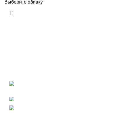
Выберите обивку
Сайт компании ОптДиван. Мы на рынке более 14 лет. У
нас Вы можете купить диваны, кресла для офиса,
кресла-реклайнеры оптом и в розницу
по ценам
завода-изготовителя
.
111123, г. Москва, улица 1-я Владимирская
дом 12 А
+7 (499) 390-82-31
info@optdivan.ru
Новости