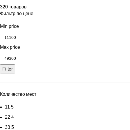
320 товаров
Фильтр по цене
Min price
Max price
Filter
Количество мест
1
1
5
2
2
4
3
3
5