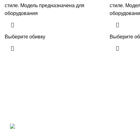
стиле. Модель предназначена для
стиле. Моде
оборудования
оборудован
Выберите обивку
Выберите об
Новости
Сайт компании ОптДиван. Мы на рынке
более 14 лет. У нас Вы можете купить
Плюсы и м
диваны, кресла для офиса, кресла-
реклайнеры оптом и в розницу
по
04.04.2024
ценам завода-изготовителя
.
111123, г. Москва, улица
Какие кре
1-я Владимирская дом 12 А