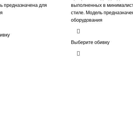
ль предназначена для
выполненных в минималис
ия
стиле. Модель предназначе
оборудования
ивку
Выберите обивку
Навигация
Главная
инусы угловых диванов
Статьи
Нет комментов
Каталог
О нас
сла лучше ставить в офис
Контакты