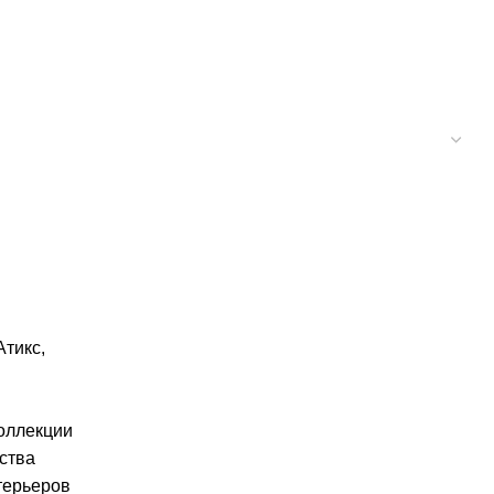
Атикс
,
оллекции
ства
терьеров