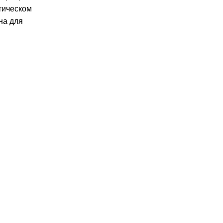
тическом
на для
Каталог
Полезно
Диваны для дома
Мой аккаунт
Диваны угловые
Оформление заказа
Модульные диваны
Политики
конфиденциальности
Офисные диваны
Политика возврата
Кресла