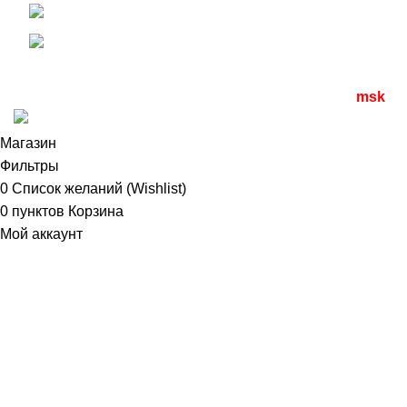
+7 (499) 390-82-31
04.04.2024
info@optdivan.ru
Все права защищены
2023 | разработано
seomax.
msk
.ru
Магазин
Фильтры
0
Список желаний (Wishlist)
0
пунктов
Корзина
Мой аккаунт