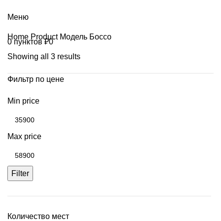
+7 (499) 390-82-31
Меню
Home
Product Модель
Боссо
0
пунктов
₽
0
Showing all 3 results
Фильтр по цене
Min price
Max price
Filter
Количество мест