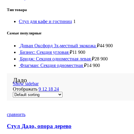
Тип товара
Стул для кафе и гостиниц
1
Самые популярные
Диван Оксфорд 3х-местный экокожа
₽
44 900
Бизнес: Секция угловая
₽
11 900
Бридж: Секция одноместная левая
₽
28 900
Флагман: Секция одноместная
₽
14 900
Дадо
Show sidebar
Отображать
9
12
18
24
сравнить
Стул Дадо, опора дерево