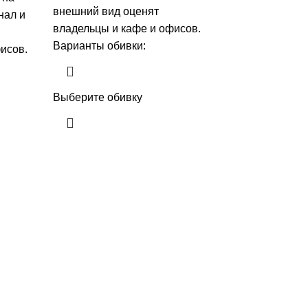
внешний вид оценят
нал и
владельцы и кафе и офисов.
Варианты обивки:
исов.
Выберите обивку
Навигация
Главная
инусы угловых диванов
Статьи