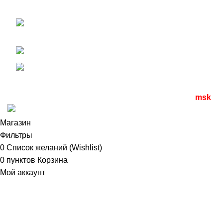
04.04.2024
ценам завода-изготовителя
.
111123, г. Москва, улица
Какие кре
1-я Владимирская дом 12 А
+7 (499) 390-82-31
04.04.2024
info@optdivan.ru
Все права защищены
2023 | разработано
seomax.
msk
.ru
Магазин
Фильтры
0
Список желаний (Wishlist)
0
пунктов
Корзина
Мой аккаунт