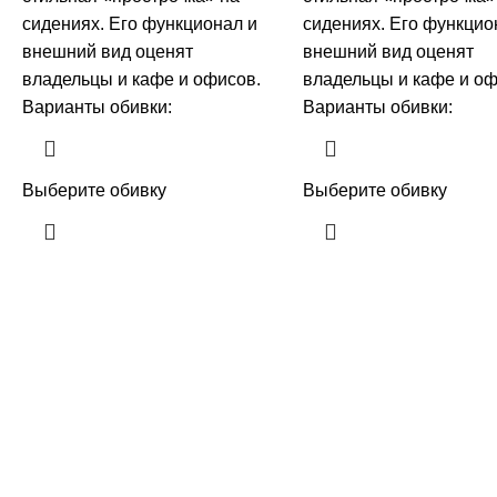
сидениях. Его функционал и
сидениях. Его функцио
внешний вид оценят
внешний вид оценят
владельцы и кафе и офисов.
владельцы и кафе и оф
Варианты обивки:
Варианты обивки:
Выберите обивку
Выберите обивку
Новости
Сайт компании ОптДиван. Мы на рынке
более 14 лет. У нас Вы можете купить
Плюсы и м
диваны, кресла для офиса, кресла-
реклайнеры оптом и в розницу
по