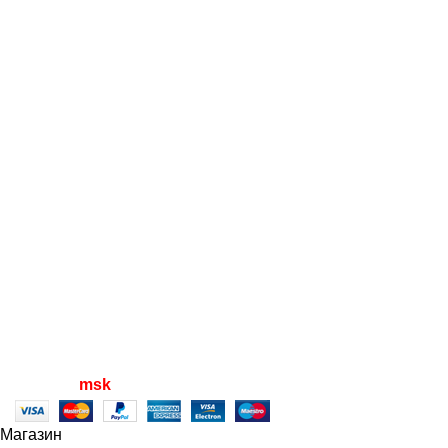
Кресла
Пуфы и банкетки
Столы и стулья
Полезно
Мой аккаунт
Оформление заказа
Политики конфиденциальности
Политика возврата товара
Наши документы
Все права защищены
2023 | разработано
seomax.
msk
.ru
Магазин