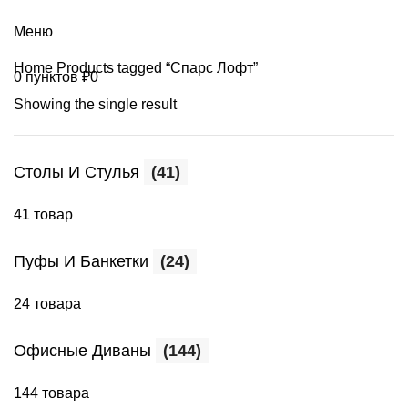
+7 (499) 390-82-31
Меню
Home
Products tagged “Спарс Лофт”
0
пунктов
₽
0
Showing the single result
Столы И Стулья
(41)
41 товар
Пуфы И Банкетки
(24)
24 товара
Офисные Диваны
(144)
144 товара