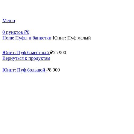
+7 (499) 390-82-31
Меню
0
пунктов
₽
0
Home
Пуфы и банкетки
Юнит: Пуф малый
Юнит: Пуф 6-местный
₽
55 900
Вернуться к продуктам
Юнит: Пуф большой
₽
8 900