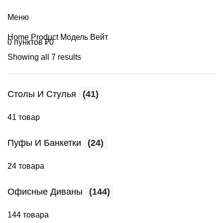
+7 (499) 390-82-31
Меню
Home
Product Модель
Вейт
0
пунктов
₽
0
Showing all 7 results
Столы И Стулья
(41)
41 товар
Пуфы И Банкетки
(24)
24 товара
Офисные Диваны
(144)
144 товара