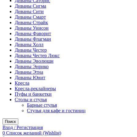
Диваны Саторис
Диваны Сигма
Диваны Сити
Диваны Смарт
Диваны Страйк
Диваны Унисон
Диваны Фаворит
Диваны Флагман
Диваны Холл
Диваны Честер
Диваны Честер Люкс
Диваны Эволюшн
Диваны Энрико
Диваны Этна
Диваны Юнит
Кресла
Кресла-реклайнеры
Пуфы и банкетки
Столы и стулья
Барные стулья
Стулья для кафе и гостиниц
Поиск
Вход / Регистрация
0
Список желаний (Wishlist)