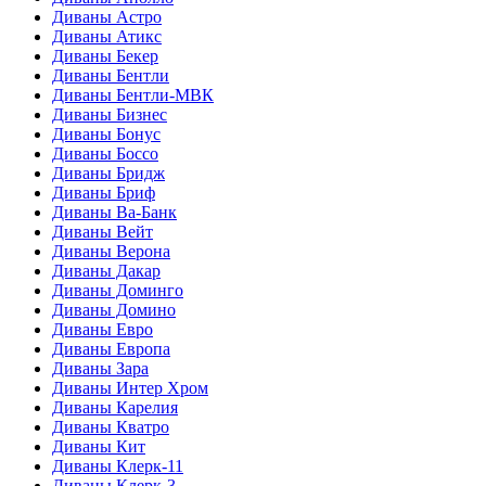
Диваны Астро
Диваны Атикс
Диваны Бекер
Диваны Бентли
Диваны Бентли-МВК
Диваны Бизнес
Диваны Бонус
Диваны Боссо
Диваны Бридж
Диваны Бриф
Диваны Ва-Банк
Диваны Вейт
Диваны Верона
Диваны Дакар
Диваны Доминго
Диваны Домино
Диваны Евро
Диваны Европа
Диваны Зара
Диваны Интер Хром
Диваны Карелия
Диваны Кватро
Диваны Кит
Диваны Клерк-11
Диваны Клерк-3