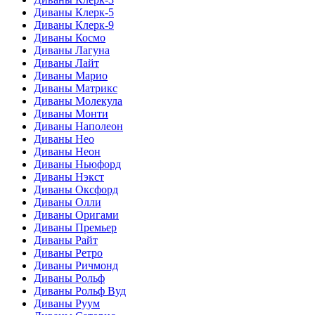
Диваны Клерк-5
Диваны Клерк-9
Диваны Космо
Диваны Лагуна
Диваны Лайт
Диваны Марио
Диваны Матрикс
Диваны Молекула
Диваны Монти
Диваны Наполеон
Диваны Нео
Диваны Неон
Диваны Ньюфорд
Диваны Нэкст
Диваны Оксфорд
Диваны Олли
Диваны Оригами
Диваны Премьер
Диваны Райт
Диваны Ретро
Диваны Ричмонд
Диваны Рольф
Диваны Рольф Вуд
Диваны Руум