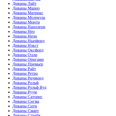
Диваны Лайт
Диваны Марио
Диваны Матрикс
Диваны Молекула
Диваны Монти
Диваны Наполеон
Диваны Нео
Диваны Неон
Диваны Ньюфорд
Диваны Нэкст
Диваны Оксфорд
Диваны Олли
Диваны Оригами
Диваны Премьер
Диваны Райт
Диваны Ретро
Диваны Ричмонд
Диваны Рольф
Диваны Рольф Вуд
Диваны Руум
Диваны Саторис
Диваны Сигма
Диваны Сити
Диваны Смарт
Диваны Страйк