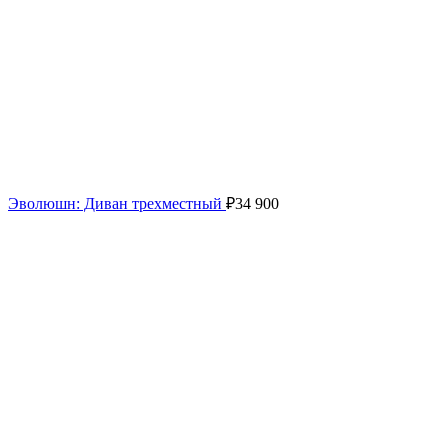
Эволюшн: Диван трехместный
₽
34 900