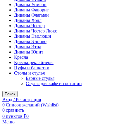
Диваны Унисон
Диваны Фаворит
Диваны Флагман
Диваны Холл
Диваны Честер
Диваны Честер Люкс
Диваны Эволюшн
Диваны Энрико
Диваны Этна
Диваны Юнит
Кресла
Кресла-реклайнеры
Пуфы и банкетки
Столы и стулья
Барные стулья
Стулья для кафе и гостиниц
Поиск
Вход / Регистрация
0
Список желаний (Wishlist)
0
сравнить
0
пунктов
₽
0
Меню