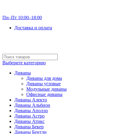
info@optdivan.ru
Пн–Пт 10:00–18:00
Доставка и оплата
+7 (499) 390-82-31
Выберите категорию
Диваны
Диваны для дома
Диваны угловые
Модульные диваны
Офисные диваны
Диваны Алекто
Диваны Альбион
Диваны Аполло
Диваны Астро
Диваны Атикс
Диваны Бекер
Диваны Бентли