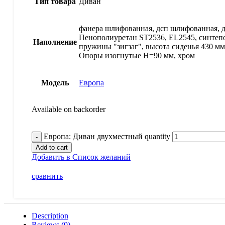
Тип товара
Диван
фанера шлифованная, дсп шлифованная, 
Пенополиуретан ST2536, EL2545, синтепо
Наполнение
пружины "зигзаг", высота сиденья 430 мм
Опоры изогнутые Н=90 мм, хром
Модель
Европа
Available on backorder
Европа: Диван двухместный quantity
Add to cart
Добавить в Список желаний
сравнить
Description
Reviews (0)