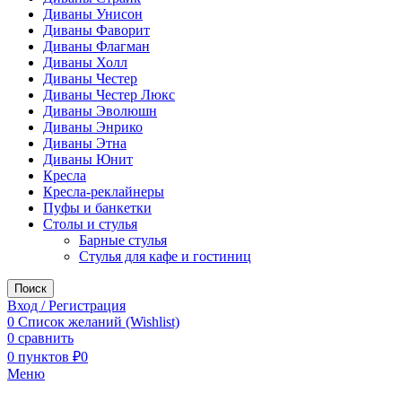
Диваны Унисон
Диваны Фаворит
Диваны Флагман
Диваны Холл
Диваны Честер
Диваны Честер Люкс
Диваны Эволюшн
Диваны Энрико
Диваны Этна
Диваны Юнит
Кресла
Кресла-реклайнеры
Пуфы и банкетки
Столы и стулья
Барные стулья
Стулья для кафе и гостиниц
Поиск
Вход / Регистрация
0
Список желаний (Wishlist)
0
сравнить
0
пунктов
₽
0
Меню