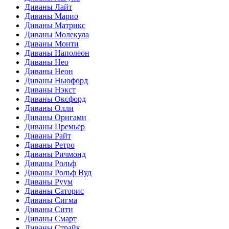
Диваны Лайт
Диваны Марио
Диваны Матрикс
Диваны Молекула
Диваны Монти
Диваны Наполеон
Диваны Нео
Диваны Неон
Диваны Ньюфорд
Диваны Нэкст
Диваны Оксфорд
Диваны Олли
Диваны Оригами
Диваны Премьер
Диваны Райт
Диваны Ретро
Диваны Ричмонд
Диваны Рольф
Диваны Рольф Вуд
Диваны Руум
Диваны Саторис
Диваны Сигма
Диваны Сити
Диваны Смарт
Диваны Страйк