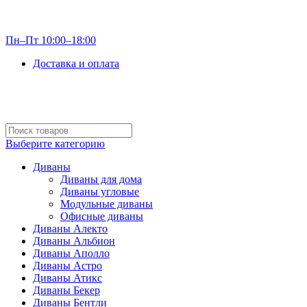
info@optdivan.ru
Пн–Пт 10:00–18:00
Доставка и оплата
+7 (499) 390-82-31
Выберите категорию
Диваны
Диваны для дома
Диваны угловые
Модульные диваны
Офисные диваны
Диваны Алекто
Диваны Альбион
Диваны Аполло
Диваны Астро
Диваны Атикс
Диваны Бекер
Диваны Бентли