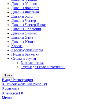
Диваны Унисон
Диваны Фаворит
Диваны Флагман
Диваны Холл
Диваны Честер
Диваны Честер Люкс
Диваны Эволюшн
Диваны Энрико
Диваны Этна
Диваны Юнит
Кресла
Кресла-реклайнеры
Пуфы и банкетки
Столы и стулья
Барные стулья
Стулья для кафе и гостиниц
Поиск
Вход / Регистрация
0
Список желаний (Wishlist)
0
сравнить
0
пунктов
₽
0
Меню