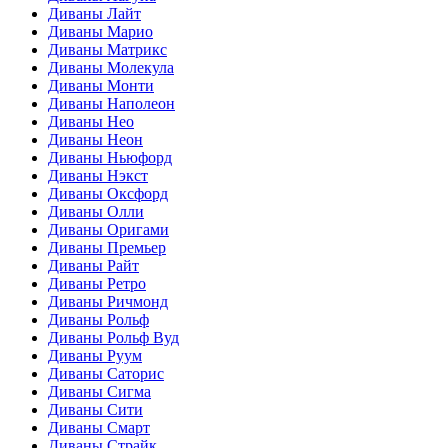
Диваны Лайт
Диваны Марио
Диваны Матрикс
Диваны Молекула
Диваны Монти
Диваны Наполеон
Диваны Нео
Диваны Неон
Диваны Ньюфорд
Диваны Нэкст
Диваны Оксфорд
Диваны Олли
Диваны Оригами
Диваны Премьер
Диваны Райт
Диваны Ретро
Диваны Ричмонд
Диваны Рольф
Диваны Рольф Вуд
Диваны Руум
Диваны Саторис
Диваны Сигма
Диваны Сити
Диваны Смарт
Диваны Страйк