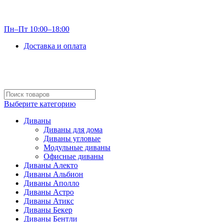
info@optdivan.ru
Пн–Пт 10:00–18:00
Доставка и оплата
+7 (499) 390-82-31
Выберите категорию
Диваны
Диваны для дома
Диваны угловые
Модульные диваны
Офисные диваны
Диваны Алекто
Диваны Альбион
Диваны Аполло
Диваны Астро
Диваны Атикс
Диваны Бекер
Диваны Бентли