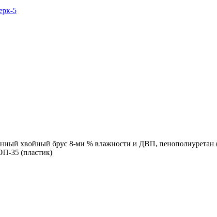
ерк-5
ванный хвойный брус 8-ми % влажности и ДВП, пенополиурета
ОП-35 (пластик)