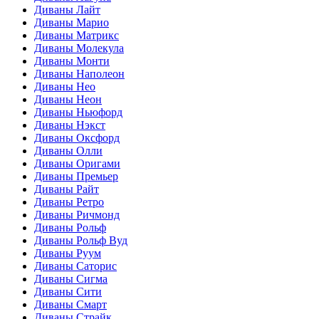
Диваны Лайт
Диваны Марио
Диваны Матрикс
Диваны Молекула
Диваны Монти
Диваны Наполеон
Диваны Нео
Диваны Неон
Диваны Ньюфорд
Диваны Нэкст
Диваны Оксфорд
Диваны Олли
Диваны Оригами
Диваны Премьер
Диваны Райт
Диваны Ретро
Диваны Ричмонд
Диваны Рольф
Диваны Рольф Вуд
Диваны Руум
Диваны Саторис
Диваны Сигма
Диваны Сити
Диваны Смарт
Диваны Страйк