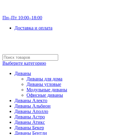
info@optdivan.ru
Пн–Пт 10:00–18:00
Доставка и оплата
+7 (499) 390-82-31
Выберите категорию
Диваны
Диваны для дома
Диваны угловые
Модульные диваны
Офисные диваны
Диваны Алекто
Диваны Альбион
Диваны Аполло
Диваны Астро
Диваны Атикс
Диваны Бекер
Диваны Бентли