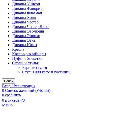
Диваны Унисон
Диваны Фаворит
Диваны Флагман
Диваны Холл
Диваны Честер
Диваны Честер Люкс
Диваны Эволюшн
Диваны Энрико
Диваны Этна
Диваны Юнит
Кресла
Кресла-реклайнеры
Пуфы и банкетки
Столы и стулья
Барные стулья
Стулья для кафе и гостиниц
Поиск
Вход / Регистрация
0
Список желаний (Wishlist)
0
сравнить
0
пунктов
₽
0
Меню