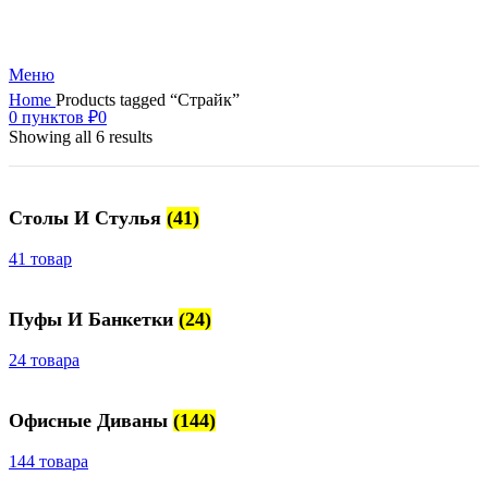
+7 (499) 390-82-31
Меню
Home
Products tagged “Страйк”
0
пунктов
₽
0
Showing all 6 results
Столы И Стулья
(41)
41 товар
Пуфы И Банкетки
(24)
24 товара
Офисные Диваны
(144)
144 товара