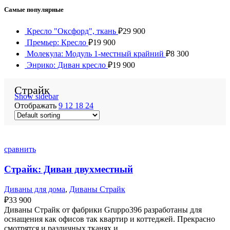
Самые популярные
Кресло "Оксфорд", ткань
₽
29 900
Премьер: Кресло
₽
19 900
Молекула: Модуль 1-местный крайний
₽
8 300
Энрико: Диван кресло
₽
19 900
Страйк
Show sidebar
Отображать
9
12
18
24
сравнить
Страйк: Диван двухместный
Диваны для дома
,
Диваны Страйк
₽
33 900
Диваны Страйк от фабрики Gruppo396 разработаны для
оснащения как офисов так квартир и коттеджей. Прекрасно
смотрятся и различных тканях и