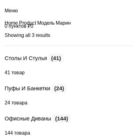
+7 (499) 390-82-31
Меню
Home
Product Модель
Марин
0
пунктов
₽
0
Showing all 3 results
Столы И Стулья
(41)
41 товар
Пуфы И Банкетки
(24)
24 товара
Офисные Диваны
(144)
144 товара