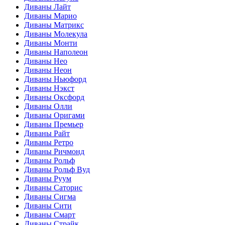
Диваны Лайт
Диваны Марио
Диваны Матрикс
Диваны Молекула
Диваны Монти
Диваны Наполеон
Диваны Нео
Диваны Неон
Диваны Ньюфорд
Диваны Нэкст
Диваны Оксфорд
Диваны Олли
Диваны Оригами
Диваны Премьер
Диваны Райт
Диваны Ретро
Диваны Ричмонд
Диваны Рольф
Диваны Рольф Вуд
Диваны Руум
Диваны Саторис
Диваны Сигма
Диваны Сити
Диваны Смарт
Диваны Страйк