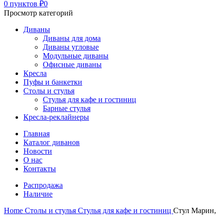
0
пунктов
₽
0
Просмотр категорий
Диваны
Диваны для дома
Диваны угловые
Модульные диваны
Офисные диваны
Кресла
Пуфы и банкетки
Столы и стулья
Стулья для кафе и гостиниц
Барные стулья
Кресла-реклайнеры
Главная
Каталог диванов
Новости
О нас
Контакты
Распродажа
Наличие
Home
Столы и стулья
Стулья для кафе и гостиниц
Стул Марин, 