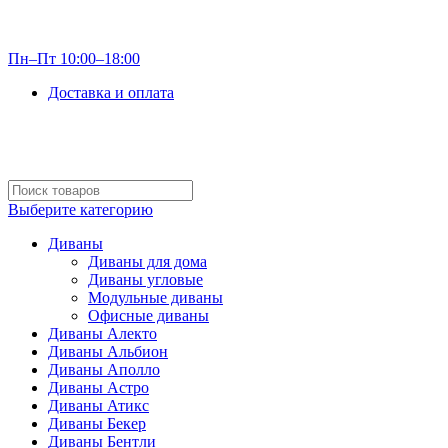
info@optdivan.ru
Пн–Пт 10:00–18:00
Доставка и оплата
+7 (499) 390-82-31
Выберите категорию
Диваны
Диваны для дома
Диваны угловые
Модульные диваны
Офисные диваны
Диваны Алекто
Диваны Альбион
Диваны Аполло
Диваны Астро
Диваны Атикс
Диваны Бекер
Диваны Бентли