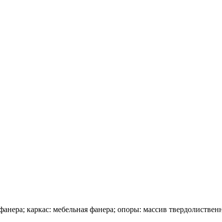
фанера; каркас: мебельная фанера; опоры: массив твердолистве