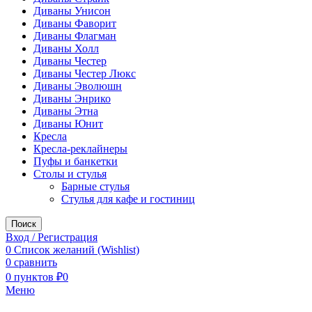
Диваны Унисон
Диваны Фаворит
Диваны Флагман
Диваны Холл
Диваны Честер
Диваны Честер Люкс
Диваны Эволюшн
Диваны Энрико
Диваны Этна
Диваны Юнит
Кресла
Кресла-реклайнеры
Пуфы и банкетки
Столы и стулья
Барные стулья
Стулья для кафе и гостиниц
Поиск
Вход / Регистрация
0
Список желаний (Wishlist)
0
сравнить
0
пунктов
₽
0
Меню