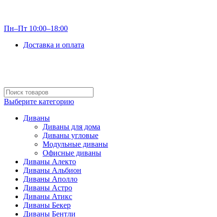
info@optdivan.ru
Пн–Пт 10:00–18:00
Доставка и оплата
+7 (499) 390-82-31
Выберите категорию
Диваны
Диваны для дома
Диваны угловые
Модульные диваны
Офисные диваны
Диваны Алекто
Диваны Альбион
Диваны Аполло
Диваны Астро
Диваны Атикс
Диваны Бекер
Диваны Бентли