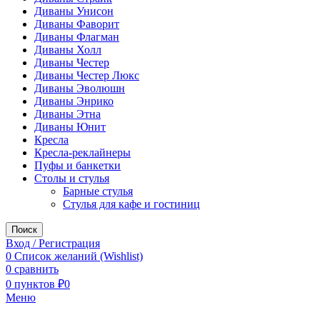
Диваны Унисон
Диваны Фаворит
Диваны Флагман
Диваны Холл
Диваны Честер
Диваны Честер Люкс
Диваны Эволюшн
Диваны Энрико
Диваны Этна
Диваны Юнит
Кресла
Кресла-реклайнеры
Пуфы и банкетки
Столы и стулья
Барные стулья
Стулья для кафе и гостиниц
Поиск
Вход / Регистрация
0
Список желаний (Wishlist)
0
сравнить
0
пунктов
₽
0
Меню