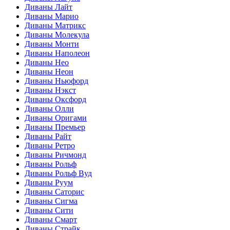
Диваны Лайт
Диваны Марио
Диваны Матрикс
Диваны Молекула
Диваны Монти
Диваны Наполеон
Диваны Нео
Диваны Неон
Диваны Ньюфорд
Диваны Нэкст
Диваны Оксфорд
Диваны Олли
Диваны Оригами
Диваны Премьер
Диваны Райт
Диваны Ретро
Диваны Ричмонд
Диваны Рольф
Диваны Рольф Вуд
Диваны Руум
Диваны Саторис
Диваны Сигма
Диваны Сити
Диваны Смарт
Диваны Страйк