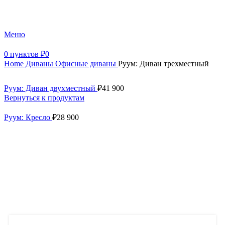
+7 (499) 390-82-31
Меню
0
пунктов
₽
0
Home
Диваны
Офисные диваны
Руум: Диван трехместный
Руум: Диван двухместный
₽
41 900
Вернуться к продуктам
Руум: Кресло
₽
28 900